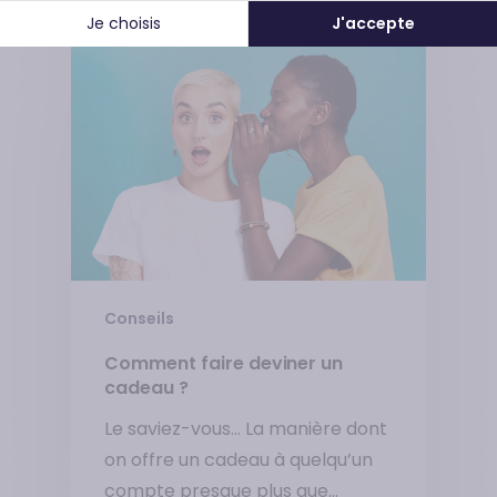
Je choisis
J'accepte
Conseils
Comment faire deviner un
cadeau ?
Le saviez-vous… La manière dont
on offre un cadeau à quelqu’un
compte presque plus que…