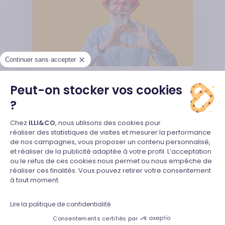
Continuer sans accepter
Conseils
Peut-on stocker vos cookies
?
Quel cadeau offrir à un homme
pour son anniversaire ?
Plateforme de Gestion du Consente
Chez
ILLI&CO
, nous utilisons des cookies pour
C’est bientôt l’anniversaire d’un
réaliser des statistiques de visites et mesurer la performance
de nos campagnes, vous proposer un contenu personnalisé,
homme de votre entourage et
et réaliser de la publicité adaptée à votre profil. L’acceptation
Axeptio consent
vous manquez d’inspiration pour
ou le refus de ces cookies nous permet ou nous empêche de
réaliser ces finalités. Vous pouvez retirer votre consentement
lui offrir…
à tout moment.
Julien Legay
Lire la politique de confidentialité
6 août 2024
Consentements certifiés par