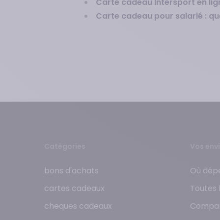
Carte cadeau Intersport en lign
Carte cadeau pour salarié : qu
Catégories
Vos envi
bons d'achats
Où dépe
cartes cadeaux
Toutes 
cheques cadeaux
Compar