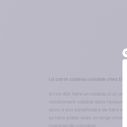
La carte cadeau valable chez Déca
Si l’on doit faire un cadeau à un am
notamment valable dans l’ensemble 
donc à son bénéficiaire de faire so
se faire plaisir avec un large cho
matériel de camping.