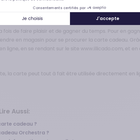
Consentements certifiés par
 en ligne
Je choisis
J'accepte
 fois de faire plaisir et de gagner du temps. Pour en gag
dre en magasin pour se procurer la carte cadeau. Grâce à
 ligne, en se rendant sur le site www.illicado.com, et en 
, la carte peut tout à fait être utilisée directement en l
ire Aussi:
carte cadeau ?
 cadeau Orchestra ?