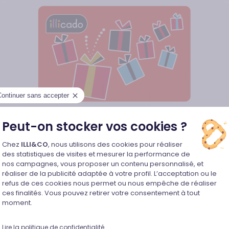
Continuer sans accepter
Peut-on stocker vos cookies ?
Plateforme de Gestion du Consentem
thlon, le cadeau parfait pour les sportifs !
Chez
ILLI&CO
, nous utilisons des cookies pour réaliser
des statistiques de visites et mesurer la performance de
nos campagnes, vous proposer un contenu personnalisé, et
ateur de sport, opter pour la carte cadeau illicado est une
réaliser de la publicité adaptée à votre profil. L’acceptation ou le
des magasins de l’enseigne mais aussi sur le site inter
refus de ces cookies nous permet ou nous empêche de réaliser
Axeptio consent
ces finalités. Vous pouvez retirer votre consentement à tout
n choix parmi de nombreux articles présentant un superbe r
moment.
ix d’équipements sportifs tels que du matériel, des vêtem
Lire la politique de confidentialité