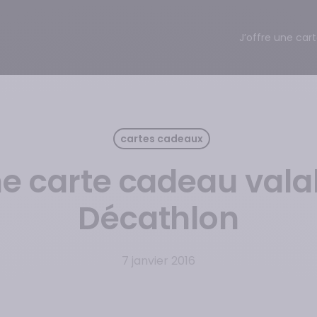
J’offre une car
cartes cadeaux
une carte cadeau vala
Décathlon
7 janvier 2016