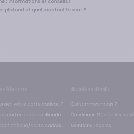
e : informations et conseils !
el plafond et quel montant Urssaf ?
es à la carte
illicado en détails
nser votre carte cadeau ?
Qui sommes-nous ?
les cartes cadeaux illicado
Conditions Générales de V
atif chèque/carte cadeau
Mentions Légales