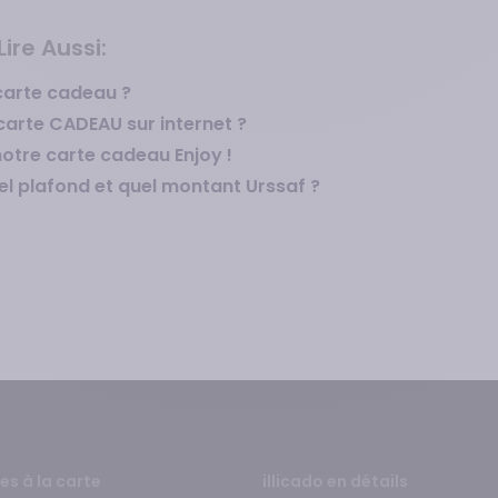
ire Aussi:
carte cadeau ?
-carte CADEAU sur internet ?
notre carte cadeau Enjoy !
el plafond et quel montant Urssaf ?
es à la carte
illicado en détails