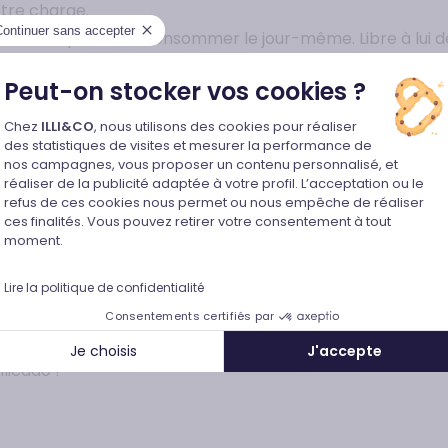
otre charge.
Continuer sans accepter
 d’achat pourra le consommer le jour-même. Libre à lui 
e la durée de validité est de 12 mois. Indiquons égalemen
Peut-on stocker vos cookies ?
Plateforme de Gestion du Consentem
un large choix d’enseignes partenaires. Nous travaillons 
Chez
ILLI&CO
, nous utilisons des cookies pour réaliser
des statistiques de visites et mesurer la performance de
sées dans une gamme de produits. Parmi les sociétés conn
nos campagnes, vous proposer un contenu personnalisé, et
cathlon. En fonction des besoins et des passions, la pe
réaliser de la publicité adaptée à votre profil. L’acceptation ou le
refus de ces cookies nous permet ou nous empêche de réaliser
 le libraire en ligne Le Furet du Nord, une paire de baske
Axeptio consent
ces finalités. Vous pouvez retirer votre consentement à tout
moment.
 à un proche est un vrai jeu d’enfant. Les occasions ne 
Lire la politique de confidentialité
penser de façon instantanée un proche réussissant un c
Consentements certifiés par
une raison particulière pour créer la surprise ? Faites pl
Je choisis
J'accepte
licado !