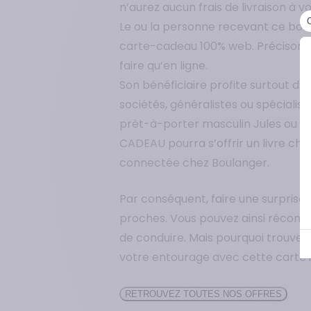
n’aurez aucun frais de livraison à v
Le ou la personne recevant ce bon
carte-cadeau 100% web. Précisons qu
faire qu’en ligne.
Son bénéficiaire profite surtout d’
sociétés, généralistes ou spéciali
prêt-à-porter masculin Jules ou Dé
CADEAU pourra s’offrir un livre chez
connectée chez Boulanger.
Par conséquent, faire une surprise
proches. Vous pouvez ainsi récom
de conduire. Mais pourquoi trouver 
votre entourage avec cette carte il
RETROUVEZ TOUTES NOS OFFRES