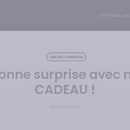
J’offre une car
cartes cadeaux
onne surprise avec 
CADEAU !
14 mars 2017