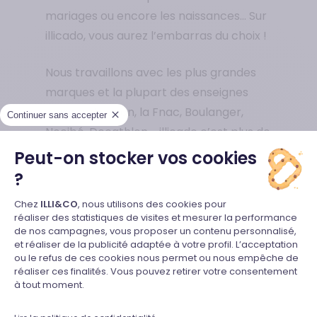
mariages ou encore les naissances… Sur
illicado, vous aurez l’embarras du choix !
Nous travaillons avec les plus grandes
marques et la plupart des enseignes
comme Auchan, la Fnac, Boulanger,
Continuer sans accepter
Nocibé, Decathlon,… illicado c’est plus de
160 enseignes nationales et 50 sites e-
Peut-on stocker vos cookies
commerce à votre disposition pour
?
s’assurer de satisfaire vos proches à
Plateforme de Gestion du Consente
Chez
ILLI&CO
, nous utilisons des cookies pour
100%.
réaliser des statistiques de visites et mesurer la performance
de nos campagnes, vous proposer un contenu personnalisé,
et réaliser de la publicité adaptée à votre profil. L’acceptation
Dès maintenant retrouvez sur la
Axeptio consent
ou le refus de ces cookies nous permet ou nous empêche de
boutique en ligne de nombreuses d’idées
réaliser ces finalités. Vous pouvez retirer votre consentement
à tout moment.
cadeaux pour le plus grand plaisir de
votre famille et de vos amis. Ne