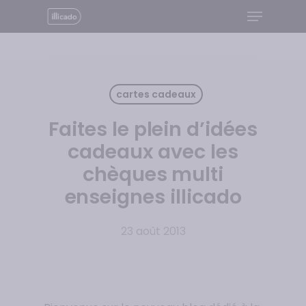
Menu
Skip
to
Close
main
Menu
content
cartes cadeaux
Faites le plein d’idées
cadeaux avec les
chèques multi
enseignes illicado
23 août 2013