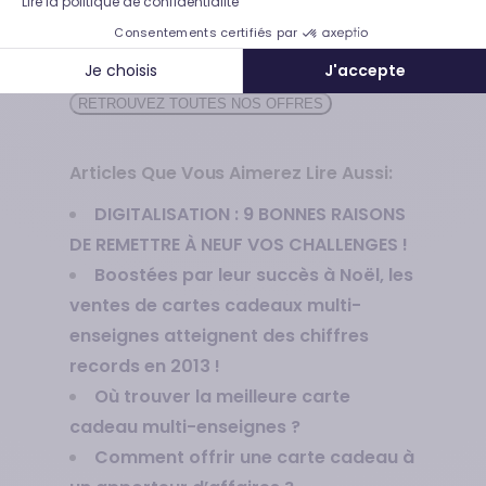
Lire la politique de confidentialité
manquez plus une occasion de ravir
Consentements certifiés par
votre entourage avec illicado.
Je choisis
J'accepte
RETROUVEZ TOUTES NOS OFFRES
Articles Que Vous Aimerez Lire Aussi:
DIGITALISATION : 9 BONNES RAISONS
DE REMETTRE À NEUF VOS CHALLENGES !
Boostées par leur succès à Noël, les
ventes de cartes cadeaux multi-
enseignes atteignent des chiffres
records en 2013 !
Où trouver la meilleure carte
cadeau multi-enseignes ?
Comment offrir une carte cadeau à