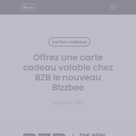
Menu
Skip
to
Close
main
Menu
content
cartes cadeaux
Offrez une carte
cadeau valable chez
BZB le nouveau
Bizzbee
14 janvier 2016