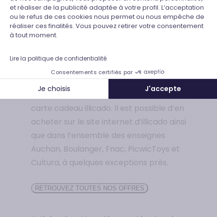
et réaliser de la publicité adaptée à votre profil. L’acceptation
Axeptio consent
Recevoir une carte cadeau valable
ou le refus de ces cookies nous permet ou nous empêche de
réaliser ces finalités. Vous pouvez retirer votre consentement
chez Bizzbee (BZB) est un véritable
à tout moment.
plaisir.
Lire la politique de confidentialité
Où acheter une carte cadeau illicado?
Consentements certifiés par
Je choisis
J'accepte
Il est très simple de se procurer une
carte cadeau illicado. Il est possible d’en
acheter sur le site internet d’illicado ainsi
que dans l’ensemble des enseignes
Auchan, Boulanger, Fnac, PicwicToys et
Cultura, à quelques exceptions près.
RETROUVEZ TOUTES NOS OFFRES