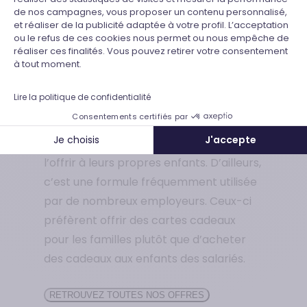
dans le magasin de leur choix, qu’il
de nos campagnes, vous proposer un contenu personnalisé,
et réaliser de la publicité adaptée à votre profil. L’acceptation
s’agisse d’une enseigne spécialisée
Axeptio consent
ou le refus de ces cookies nous permet ou nous empêche de
comme Camaïeu (prêt-à-porter
réaliser ces finalités. Vous pouvez retirer votre consentement
à tout moment.
féminin), chez le VPCiste La Redoute ou
dans une grande surface (comme Cora,
Lire la politique de confidentialité
Simply Market ou Auchan).
Consentements certifiés par
Je choisis
J'accepte
Ceux-ci seront également libres de
l’offrir à leurs propres enfants. D’ailleurs,
c’est une formule fréquemment utilisée
par de nombreux employeurs. Ceux-ci
préfèrent offrir des cartes cadeaux
pour les familles plutôt que d’acheter
des cadeaux aux enfants des salariés.
RETROUVEZ TOUTES NOS OFFRES