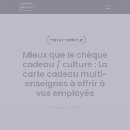
Menu
Skip
to
Close
main
Menu
content
cartes cadeaux
Mieux que le chèque
cadeau / culture : La
carte cadeau multi-
enseignes à offrir à
vos employés
13 février 2018