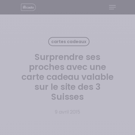
Menu
Skip
to
Close
main
Menu
content
cartes cadeaux
Surprendre ses
proches avec une
carte cadeau valable
sur le site des 3
Suisses
9 avril 2015