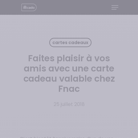
Menu
Skip
to
Close
main
Menu
content
cartes cadeaux
Faites plaisir à vos
amis avec une carte
cadeau valable chez
Fnac
25 juillet 2018