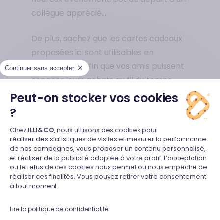
collègue apprécié…
De plus, sachez que les cartes cadeaux
proposées ici sont utilisables en
plusieurs fois, afin que vos amis puissent
Continuer sans accepter
espacer leurs achats au fil du temps.
Alors, si vous êtes en quête du cadeau
Peut-on stocker vos cookies
idéal, à la fois généreux et pratique,
?
n’hésitez plus un seul instant : passez
Plateforme de Gestion du Consente
Chez
ILLI&CO
, nous utilisons des cookies pour
commande sans perdre de temps de
réaliser des statistiques de visites et mesurer la performance
cette petite carte cadeau valable chez
de nos campagnes, vous proposer un contenu personnalisé,
et réaliser de la publicité adaptée à votre profil. L’acceptation
Fnac ! Grâce à elle, l’ordinateur, la
Axeptio consent
ou le refus de ces cookies nous permet ou nous empêche de
tablette numérique ou le nouveau poste
réaliser ces finalités. Vous pouvez retirer votre consentement
à tout moment.
de télévision à écran plasma tant
convoité par votre camarade ne sera
Lire la politique de confidentialité
plus un rêve mais bien une réalité. A vous