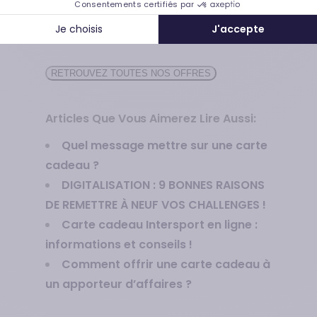
Consentements certifiés par
de jouer en vous connectant dès à
Je choisis
J'accepte
présent sur illicado !
RETROUVEZ TOUTES NOS OFFRES
Articles Que Vous Aimerez Lire Aussi:
Quel message mettre sur une carte
cadeau ?
DIGITALISATION : 9 BONNES RAISONS
DE REMETTRE À NEUF VOS CHALLENGES !
Carte cadeau Intersport en ligne :
informations et conseils !
Comment offrir une carte cadeau à
un apporteur d’affaires ?