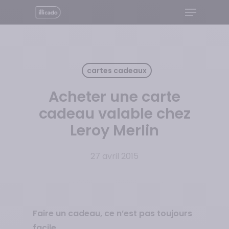
Menu
Skip
to
Close
main
Menu
content
cartes cadeaux
Acheter une carte
cadeau valable chez
Leroy Merlin
27 avril 2015
Faire un cadeau, ce n’est pas toujours
facile…