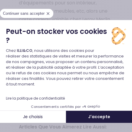
d’équipements pour son intérieur,
recherche des meubles, etc, alors une
Continuer sans accepter
carte cadeau valable chez Leroy Merlin
conviendra à merveille.
Peut-on stocker vos cookies
?
Leroy Merlin est une enseigne de très
Plateforme de Gestion du Consente
Chez
ILLI&CO
haut niveau en France. C’est ici que les
, nous utilisons des cookies pour
réaliser des statistiques de visites et mesurer la performance
bricoleurs avertis viennent faire leurs
de nos campagnes, vous proposer un contenu personnalisé,
emplettes. Un cadeau chez Leroy Merlin,
et réaliser de la publicité adaptée à votre profil. L’acceptation
Axeptio consent
ou le refus de ces cookies nous permet ou nous empêche de
c’est nécessairement un présent de
réaliser ces finalités. Vous pouvez retirer votre consentement
qualité et utile. Quoi de mieux pour
à tout moment.
réussir son cadeau ?
Lire la politique de confidentialité
Consentements certifiés par
RETROUVEZ TOUTES NOS OFFRES
Je choisis
J'accepte
Articles Que Vous Aimerez Lire Aussi: