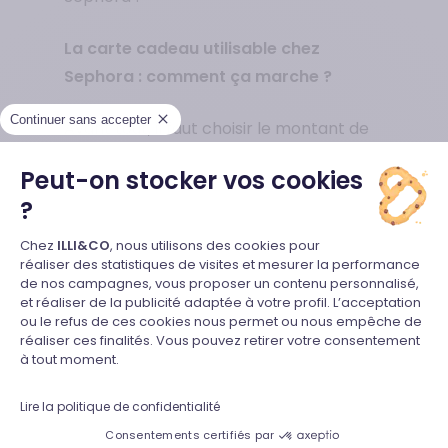
La carte cadeau utilisable chez
Sephora : comment ça marche ?
Continuer sans accepter
Avant tout, il faut choisir le montant de
bon d’achat que l’on souhaite offrir.
Peut-on stocker vos cookies
Généralement, les utilisateurs de ce
?
type de carte offrent un montant
Plateforme de Gestion du Consente
compris entre 15 et 250 euros. Dès lors
Chez
ILLI&CO
, nous utilisons des cookies pour
réaliser des statistiques de visites et mesurer la performance
que l’on a choisi, il suffit de se rendre sur
de nos campagnes, vous proposer un contenu personnalisé,
le site www.illicado.com et d’acheter
et réaliser de la publicité adaptée à votre profil. L’acceptation
Axeptio consent
ou le refus de ces cookies nous permet ou nous empêche de
une carte cadeau.
réaliser ces finalités. Vous pouvez retirer votre consentement
à tout moment.
Une fois le cadeau offert, son futur
utilisateur devra se rendre chez Sephora
Lire la politique de confidentialité
pour choisir son cadeau et profiter du
Consentements certifiés par