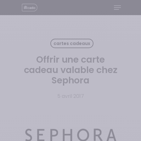
Menu
Skip
to
Close
main
Menu
content
cartes cadeaux
Offrir une carte
cadeau valable chez
Sephora
5 avril 2017