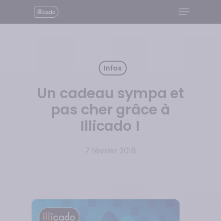
Menu
Skip
to
Close
main
Menu
content
Infos
Un cadeau sympa et
pas cher grâce à
Illicado !
7 février 2018