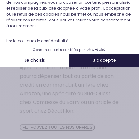
de nos campagnes, vous proposer un contenu personnalisé,
rendre pour effectuer l’entretien de son
et réaliser de la publicité adaptée à votre profil. L’acceptation
Axeptio consent
ou le refus de ces cookies nous permet ou nous empêche de
auto avant un départ en vacances.
réaliser ces finalités. Vous pouvez retirer votre consentement
L’enseigne propose également une
à tout moment.
large gamme d’accessoires et
Lire la politique de confidentialité
d’équipements pour la voiture.
Consentements certifiés par
Il est également possible d’acheter en
Je choisis
J'accepte
ligne. Le titulaire d’une carte illicado
pourra dépenser tout ou partie de son
crédit en commandant un livre chez
Amazon, une spécialité du Sud-Ouest
chez Comtesse du Barry ou un article de
sport chez Décathlon.
RETROUVEZ TOUTES NOS OFFRES